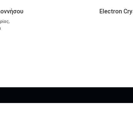
ποννήσου
Electron Cry
ρίας,
α